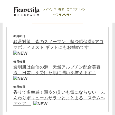
NEWS
08月05日
猛暑対策 森のスノーマン 超冷感保湿&アロ
マボディミスト ギフトにもお勧めです！
08月03日
透明肌は自信の源 天然アルブチン配合美容
液 日差しを受けた肌に潤いを与えます！
08月01日
香りで多幸感！頭皮の臭いも気にならない「ふ
んわりボリュームサラッとまとまる」ステムヘ
アケア